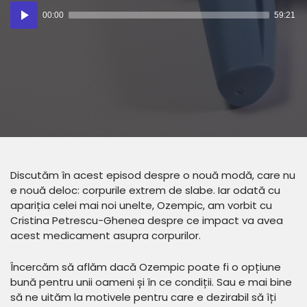
Player
00:00
59:21
audio
Discutăm în acest episod despre o nouă modă, care nu
e nouă deloc: corpurile extrem de slabe. Iar odată cu
apariția celei mai noi unelte, Ozempic, am vorbit cu
Cristina Petrescu-Ghenea despre ce impact va avea
acest medicament asupra corpurilor.
Încercăm să aflăm dacă Ozempic poate fi o opțiune
bună pentru unii oameni și în ce condiții. Sau e mai bine
să ne uităm la motivele pentru care e dezirabil să îți