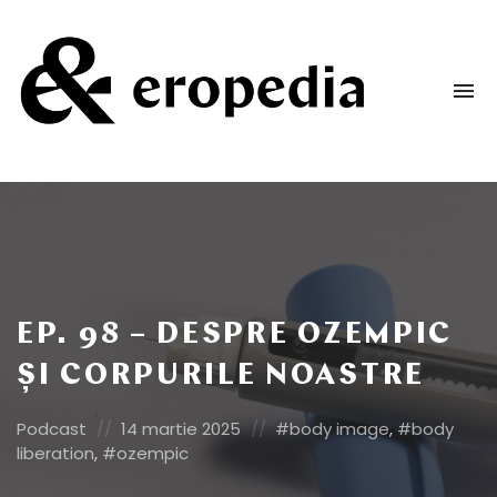
To
na
Un
podcast
despre
dorință
și
iubire
EP. 98 – DESPRE OZEMPIC
ȘI CORPURILE NOASTRE
Posted
Posted
Posted
Podcast
14 martie 2025
body image
,
body
in:
on
in:
liberation
,
ozempic