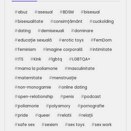
abuz
asexual
BDSM
bisexual
bisexualitate
consimțământ
cuckolding
dating
demisexuali
dominare
educație sexuală
erotic toys
FemDom
feminism
imagine corporală
intimitate
ITS
Kink
lgbtq
LGBTQA+
mama la poliamorie
masculinitate
maternitate
menstruație
non-monogamie
online dating
open-relationship
penis
podcast
poliamorie
polyamory
pornografie
pride
queer
relatii
relații
safe sex
sexism
sex toys
sex work