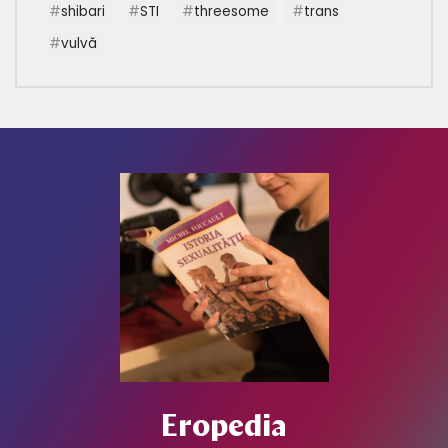
shibari
STI
threesome
trans
vulvă
Eropedia