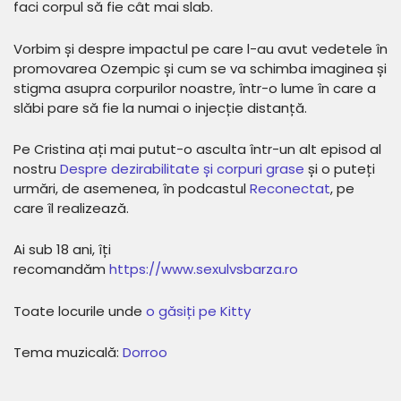
faci corpul să fie cât mai slab.
Vorbim și despre impactul pe care l-au avut vedetele în
promovarea Ozempic și cum se va schimba imaginea și
stigma asupra corpurilor noastre, într-o lume în care a
slăbi pare să fie la numai o injecție distanță.
Pe Cristina ați mai putut-o asculta într-un alt episod al
nostru
⁠Despre dezirabilitate și corpuri grase ⁠
și o puteți
urmări, de asemenea, în podcastul
⁠Reconectat⁠
, pe
care îl realizează.
Ai sub 18 ani, îți
recomandăm
⁠⁠⁠⁠⁠⁠⁠⁠⁠https://www.sexulvsbarza.ro⁠⁠⁠⁠⁠⁠⁠⁠⁠
Toate locurile unde ⁠⁠⁠⁠⁠
⁠⁠⁠⁠o găsiți pe Kitty⁠⁠⁠⁠⁠⁠⁠⁠⁠
Tema muzicală:
⁠⁠⁠⁠⁠⁠⁠⁠⁠Dorroo⁠