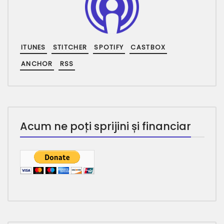
ITUNES
STITCHER
SPOTIFY
CASTBOX
ANCHOR
RSS
Acum ne poți sprijini și financiar