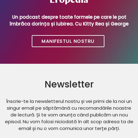
Eropedia
Un podcast despre toate formele pe care le pot
îmbrăca dorința și iubirea. Cu Kitty Rea și George
MANIFESTUL NOSTRU
Newsletter
Înscrie-te la newsletterul nostru și vei primi de la noi un
singur email pe săptămână cu recomandările noastre
de lectură. Și te vom anunța când publicăm un nou
episod. Nu vom folosi niciodată în alt scop adresa ta de
email și nu o vom comunica unor terțe părți.