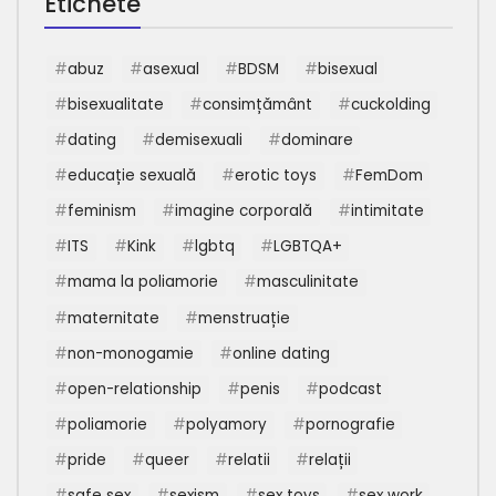
Etichete
abuz
asexual
BDSM
bisexual
bisexualitate
consimțământ
cuckolding
dating
demisexuali
dominare
educație sexuală
erotic toys
FemDom
feminism
imagine corporală
intimitate
ITS
Kink
lgbtq
LGBTQA+
mama la poliamorie
masculinitate
maternitate
menstruație
non-monogamie
online dating
open-relationship
penis
podcast
poliamorie
polyamory
pornografie
pride
queer
relatii
relații
safe sex
sexism
sex toys
sex work