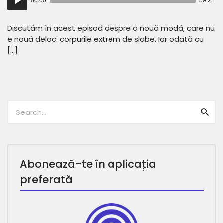
00:00
59:21
audio
Discutăm în acest episod despre o nouă modă, care nu
e nouă deloc: corpurile extrem de slabe. Iar odată cu
[…]
Caută:
Caut
Abonează-te în aplicația
preferată