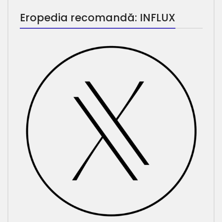
Eropedia recomandă: INFLUX