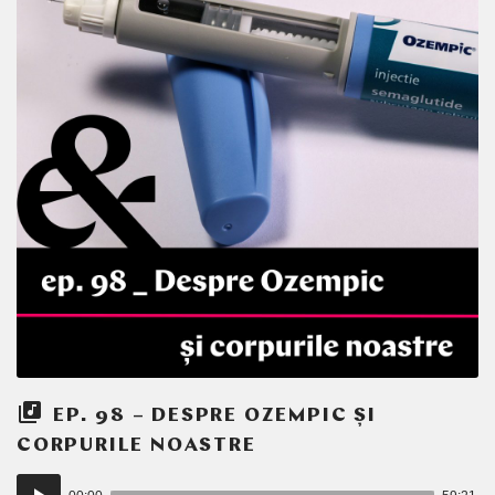
EP. 98 – DESPRE OZEMPIC ȘI
CORPURILE NOASTRE
Player