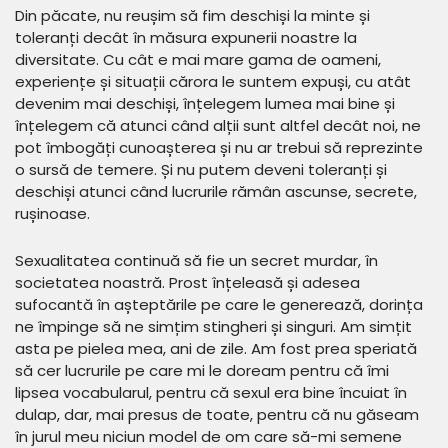
Din păcate, nu reușim să fim deschiși la minte și
toleranți decât în măsura expunerii noastre la
diversitate. Cu cât e mai mare gama de oameni,
experiențe și situații cărora le suntem expuși, cu atât
devenim mai deschiși, înțelegem lumea mai bine și
înțelegem că atunci când alții sunt altfel decât noi, ne
pot îmbogăți cunoașterea și nu ar trebui să reprezinte
o sursă de temere. Și nu putem deveni toleranți și
deschiși atunci când lucrurile rămân ascunse, secrete,
rușinoase.
Sexualitatea continuă să fie un secret murdar, în
societatea noastră. Prost înțeleasă și adesea
sufocantă în așteptările pe care le generează, dorința
ne împinge să ne simțim stingheri și singuri. Am simțit
asta pe pielea mea, ani de zile. Am fost prea speriată
să cer lucrurile pe care mi le doream pentru că îmi
lipsea vocabularul, pentru că sexul era bine încuiat în
dulap, dar, mai presus de toate, pentru că nu găseam
în jurul meu niciun model de om care să-mi semene