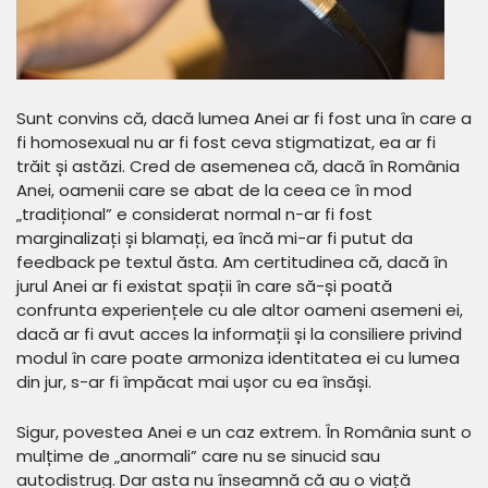
Sunt convins că, dacă lumea Anei ar fi fost una în care a
fi homosexual nu ar fi fost ceva stigmatizat, ea ar fi
trăit și astăzi. Cred de asemenea că, dacă în România
Anei, oamenii care se abat de la ceea ce în mod
„tradițional” e considerat normal n-ar fi fost
marginalizați și blamați, ea încă mi-ar fi putut da
feedback pe textul ăsta. Am certitudinea că, dacă în
jurul Anei ar fi existat spații în care să-și poată
confrunta experiențele cu ale altor oameni asemeni ei,
dacă ar fi avut acces la informații și la consiliere privind
modul în care poate armoniza identitatea ei cu lumea
din jur, s-ar fi împăcat mai ușor cu ea însăși.
Sigur, povestea Anei e un caz extrem. În România sunt o
mulțime de „anormali” care nu se sinucid sau
autodistrug. Dar asta nu înseamnă că au o viață