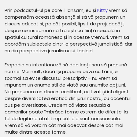
Prin podcastul-ul pe care îl lansăm, eu și
Kitty
vrem să
compensăm această absență și să vă propunem un
discurs educat și, pe cât posibil, lipsit de prejudecăți,
despre ce înseamnă să trăiești ca ființă sexuală în
spațiul cultural românesc și în aceste vremuri. Vrem să
abordăm subiectele dintr-o perspectivă jurnalistică, dar
nu din perspectiva jurnalismului tabloid.
Eropedia nu intenționeză să dea lecții sau să propună
norme. Mai mult, dacă își propune ceva cu tărie, e
tocmai să evite discursul prescriptiv – nu vrem să
impunem un anume stil de viață sau anumite opțiuni.
Ne propunem un discurs echilibrat, cultivat și inteligent
despre diversitatea erotică din jurul nostru, cu accentul
pus pe diversitate. Credem că viața sexuală a
oamenilor poate îmbrăca forme extrem de diferite, la
fel de legitime atât timp cât ele sunt consensuale.
Vrem să vă vorbim cât mai adecvat despre cât mai
multe dintre aceste forme.