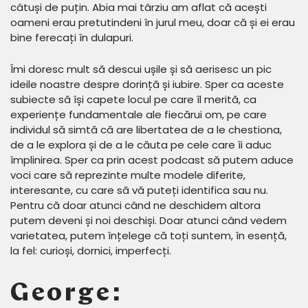
câtuși de puțin. Abia mai târziu am aflat că acești
oameni erau pretutindeni în jurul meu, doar că și ei erau
bine ferecați în dulapuri.
Îmi doresc mult să descui ușile și să aerisesc un pic
ideile noastre despre dorință și iubire. Sper ca aceste
subiecte să își capete locul pe care îl merită, ca
experiențe fundamentale ale fiecărui om, pe care
individul să simtă că are libertatea de a le chestiona,
de a le explora și de a le căuta pe cele care îi aduc
împlinirea. Sper ca prin acest podcast să putem aduce
voci care să reprezinte multe modele diferite,
interesante, cu care să vă puteți identifica sau nu.
Pentru că doar atunci când ne deschidem altora
putem deveni și noi deschiși. Doar atunci când vedem
varietatea, putem înțelege că toți suntem, în esență,
la fel: curioși, dornici, imperfecți.
George: