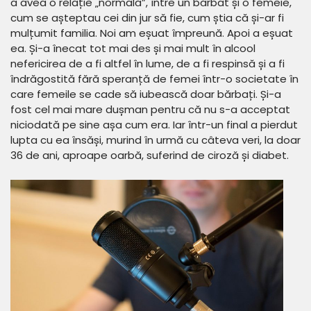
a avea o relație „normală”, între un bărbat și o femeie,
cum se așteptau cei din jur să fie, cum știa că și-ar fi
mulțumit familia. Noi am eșuat împreună. Apoi a eșuat
ea. Și-a înecat tot mai des și mai mult în alcool
nefericirea de a fi altfel în lume, de a fi respinsă și a fi
îndrăgostită fără speranță de femei într-o societate în
care femeile se cade să iubească doar bărbați. Și-a
fost cel mai mare dușman pentru că nu s-a acceptat
niciodată pe sine așa cum era. Iar într-un final a pierdut
lupta cu ea însăși, murind în urmă cu câteva veri, la doar
36 de ani, aproape oarbă, suferind de ciroză și diabet.