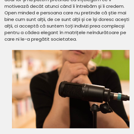
motivează decât atunci când îi întrebăm și îi credem.
Open minded e persoana care nu pretinde că știe mai
bine cum sunt alții, de ce sunt alții și ce își doresc acești
alții, ci acceptă că suntem toți indivizi prea complecși
pentru a cădea elegant în matrițele neîndurătoare pe
care ni le-a pregătit societatea.