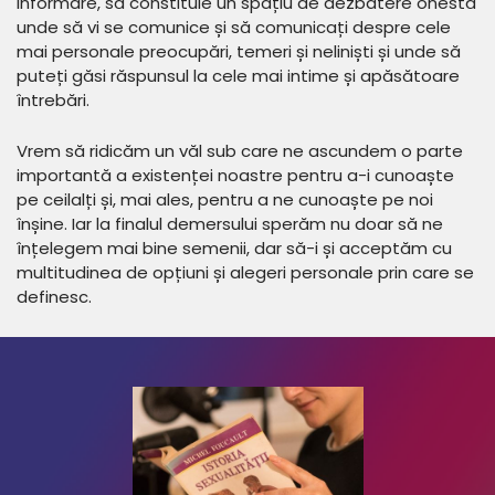
informare, să constituie un spațiu de dezbatere onestă
unde să vi se comunice și să comunicați despre cele
mai personale preocupări, temeri și neliniști și unde să
puteți găsi răspunsul la cele mai intime și apăsătoare
întrebări.
Vrem să ridicăm un văl sub care ne ascundem o parte
importantă a existenței noastre pentru a-i cunoaște
pe ceilalți și, mai ales, pentru a ne cunoaște pe noi
înșine. Iar la finalul demersului sperăm nu doar să ne
înțelegem mai bine semenii, dar să-i și acceptăm cu
multitudinea de opțiuni și alegeri personale prin care se
definesc.