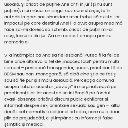
ușoară. Și oricât de puține Ane ar fi în jur (și nu sunt
puține), nici măcar un singur caz care sfârșește în
autodistrugere sau sinucidere n-ar trebui să existe. Iar
impactul pe care destinul Anei l-a avut asupra mea mă
face să-mi doresc să schimb, oricât de puțin mi-ar
reuși, lucrurile din jur. Ca un modest omagiu pentru
memoria ei.
S-a întâmplat ca Ana să fie lesbiană. Putea fi la fel de
bine orice altceva la fel de „inacceptabil” pentru mulți
semeni – persoană transgender, queer, practicantă de
BDSM sau non-monogamă, să aibă cine știe ce fetiș
sau să fie pur și simplu asexuală. Percepția comună
asupra tuturor acestor „deviații” îi marginalizează pe
practicanții lor. Iar acestea se întâmplă pe fondul
cvasi-absenței oricărui discurs public echilibrat și
informat despre sex, orientare sexuală sau gen – altul
decât cel normativ tradițional ortodox, care nu e doar
plin de prejudecăți, ci și împănat cu informații false
științific și medical.