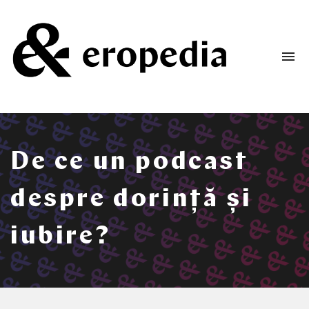
To
na
Un
podcast
despre
dorință
De ce un podcast
și
iubire
despre dorință și
iubire?