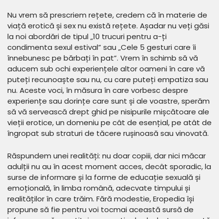
Nu vrem să prescriem rețete, credem că în materie de
viață erotică și sex nu există rețete. Așadar nu veți găsi
la noi abordări de tipul „10 trucuri pentru a-ți
condimenta sexul estival” sau „Cele 5 gesturi care îi
înnebunesc pe bărbați în pat”. Vrem în schimb să vă
aducem sub ochi experiențele altor oameni în care vă
puteți recunoaște sau nu, cu care puteți empatiza sau
nu. Aceste voci, în măsura în care vorbesc despre
experiențe sau dorințe care sunt și ale voastre, sperăm
să vă servească drept ghid pe nisipurile mișcătoare ale
vieții erotice, un domeniu pe cât de esențial, pe atât de
îngropat sub straturi de tăcere rușinoasă sau vinovată.
Răspundem unei realități: nu doar copiii, dar nici măcar
adulții nu au în acest moment acces, decât sporadic, la
surse de informare și la forme de educație sexuală și
emoțională, în limba română, adecvate timpului și
realităților în care trăim. Fără modestie, Eropedia își
propune să fie pentru voi tocmai această sursă de