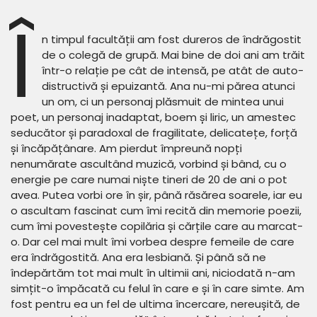
Î
n timpul facultății am fost dureros de îndrăgostit
de o colegă de grupă. Mai bine de doi ani am trăit
într-o relație pe cât de intensă, pe atât de auto-
distructivă și epuizantă. Ana nu-mi părea atunci
un om, ci un personaj plăsmuit de mintea unui
poet, un personaj inadaptat, boem și liric, un amestec
seducător și paradoxal de fragilitate, delicatețe, forță
și încăpățânare. Am pierdut împreună nopți
nenumărate ascultând muzică, vorbind și bând, cu o
energie pe care numai niște tineri de 20 de ani o pot
avea. Putea vorbi ore în șir, până răsărea soarele, iar eu
o ascultam fascinat cum îmi recită din memorie poezii,
cum îmi povestește copilăria și cărțile care au marcat-
o. Dar cel mai mult îmi vorbea despre femeile de care
era îndrăgostită. Ana era lesbiană. Și până să ne
îndepărtăm tot mai mult în ultimii ani, niciodată n-am
simțit-o împăcată cu felul în care e și în care simte. Am
fost pentru ea un fel de ultima încercare, nereușită, de