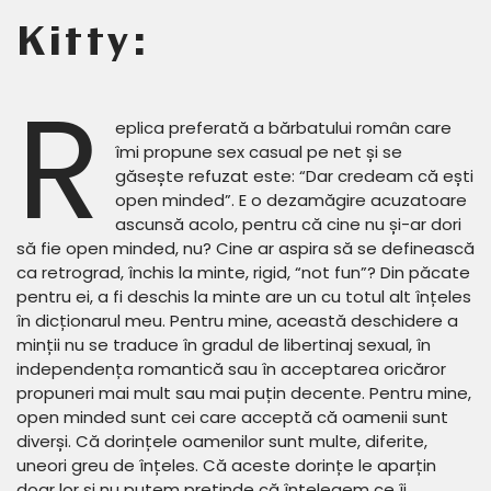
Kitty:
R
eplica preferată a bărbatului român care
îmi propune sex casual pe net și se
găsește refuzat este: “Dar credeam că ești
open minded”. E o dezamăgire acuzatoare
ascunsă acolo, pentru că cine nu și-ar dori
să fie open minded, nu? Cine ar aspira să se definească
ca retrograd, închis la minte, rigid, “not fun”? Din păcate
pentru ei, a fi deschis la minte are un cu totul alt înțeles
în dicționarul meu. Pentru mine, această deschidere a
minții nu se traduce în gradul de libertinaj sexual, în
independența romantică sau în acceptarea oricăror
propuneri mai mult sau mai puțin decente. Pentru mine,
open minded sunt cei care acceptă că oamenii sunt
diverși. Că dorințele oamenilor sunt multe, diferite,
uneori greu de înțeles. Că aceste dorințe le aparțin
doar lor și nu putem pretinde că înțelegem ce îi