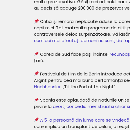
multe prezervative. Găsiți aici articolul car
au decis să adauge 200.000 de prezervative î
Critici și remarci neplăcute aduse la adr
copii mici. Tot mai multe programe de citit p
controversele deloc surprinzătoare. Vă lăsăm
cum cei mai afectați oameni nu sunt, de fapt
Corea de Sud face pași înainte:
recunoașt
țară.
Festivalul de film de la Berlin introduce ac
Argint pentru cea mai bună performanță se
Hochhäusler
, „Till the End of the Night”.
Spania este aplaudată de Națiunile Unite
privire la
avort, concediu menstrual și chiar ș
A 5-a persoană din lume care se vindecă
care implică un transplant de celule, a reuș