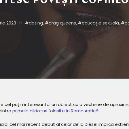
ITESC POVEȘTI COPIIIL
Posted
rie 2023
dating
,
drag queens
,
educație sexuală
,
p
in:
e cel puțin interesantă: un obiect cu o vechime de aproxima
 dintre
primele dildo-uri folosite în Roma Antică
.
ală: cel mai recent debut al celor de la Diesel implică extre