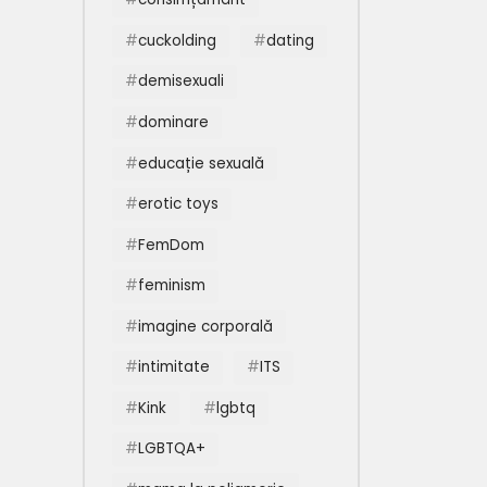
cuckolding
dating
demisexuali
dominare
educație sexuală
erotic toys
FemDom
feminism
imagine corporală
intimitate
ITS
Kink
lgbtq
LGBTQA+