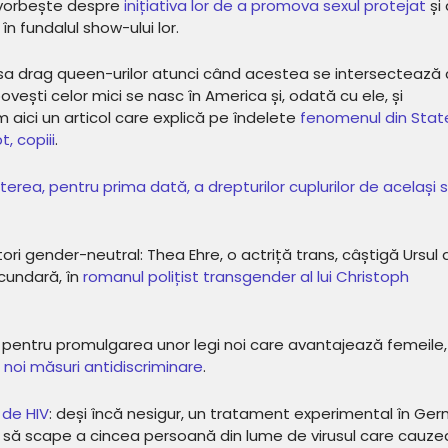
e vorbește despre
inițiativa lor de a promova sexul protejat
și
n fundalul show-ului lor.
esa drag queen-urilor atunci când acestea se intersectează 
ovești celor mici se nasc în America și, odată cu ele, și
 aici un articol care explică pe îndelete
fenomenul din State
, copiii
.
erea, pentru prima dată, a drepturilor cuplurilor de același 
tori gender-neutral: Thea Ehre, o actriță trans, câștigă Ursul 
cundară, în
romanul polițist transgender al lui Christoph
 pentru promulgarea unor legi noi care avantajează femeile,
i noi măsuri antidiscriminare
.
 de HIV
: deși încă nesigur, un tratament experimental în Ger
it să scape a cincea persoană din lume de virusul care cauz