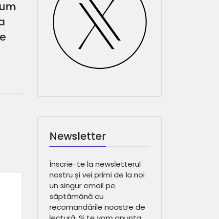
cum
a
le
Newsletter
Înscrie-te la newsletterul
nostru și vei primi de la noi
un singur email pe
săptămână cu
recomandările noastre de
lectură. Și te vom anunța