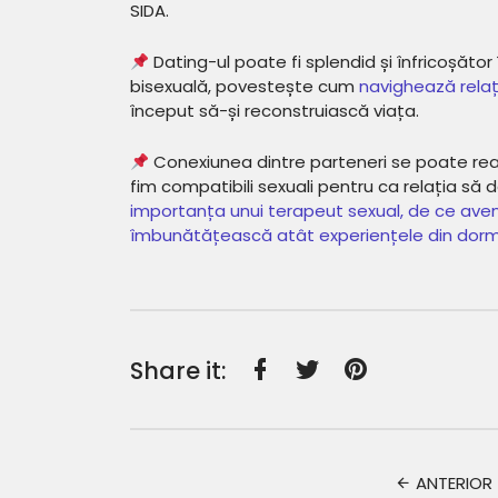
SIDA.
Dating-ul poate fi splendid și înfricoșăto
bisexuală, povestește cum
navighează relații
început să-și reconstruiască viața.
Conexiunea dintre parteneri se poate real
fim compatibili sexuali pentru ca relația să 
importanța unui terapeut sexual, de ce ave
îmbunătățească atât experiențele din dormit
Share it:
Facebook
Twitter
Pinterest
ANTERIOR