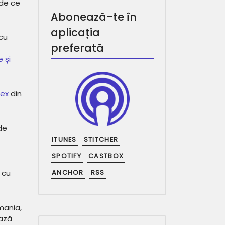
 de ce
Abonează-te în
aplicația
cu
preferată
 și
sex
din
de
ITUNES
STITCHER
SPOTIFY
CASTBOX
 cu
ANCHOR
RSS
mania,
ează