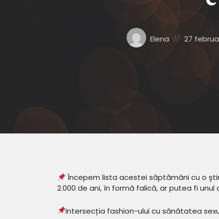
C
Posted
Posted
Elena
27 februa
by:
on
Începem lista acestei săptămâni cu o știr
2.000 de ani, în formă falică, ar putea fi unul
Intersecția fashion-ului cu sănătatea sexu