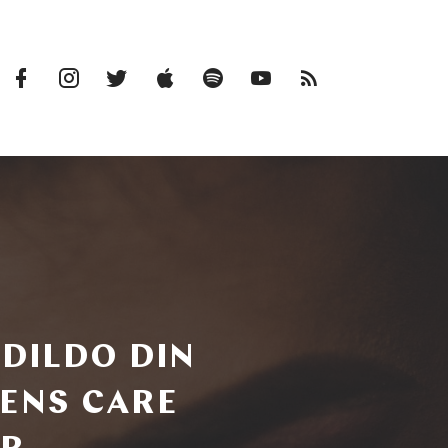
Facebook
Instagram
Twitter
iTunes
Spotify
Youtube
RSS
Profile
Feed
 DILDO DIN
ENS CARE