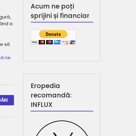
Acum ne poți
sprijini și financiar
gură,
când a
ie să
să ne
Eropedia
recomandă:
ĂRI
INFLUX