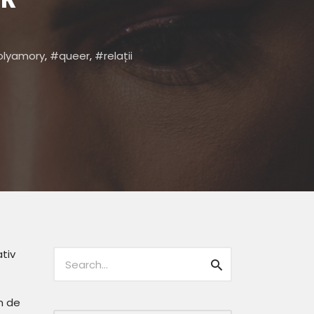
OR
olyamory
,
queer
,
relații
Caută:
tiv
Caută
m de