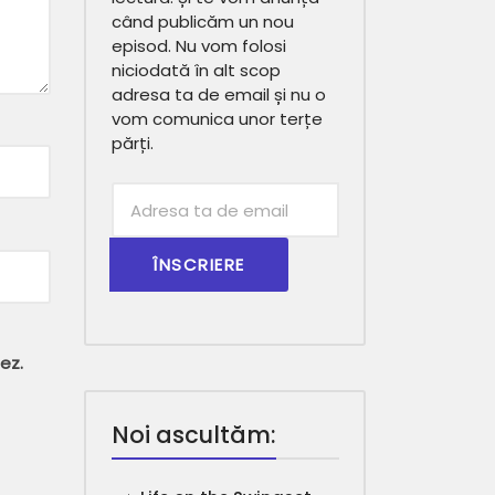
când publicăm un nou
episod. Nu vom folosi
niciodată în alt scop
adresa ta de email și nu o
vom comunica unor terțe
părți.
Subscribtion
Email
ez.
Noi ascultăm: