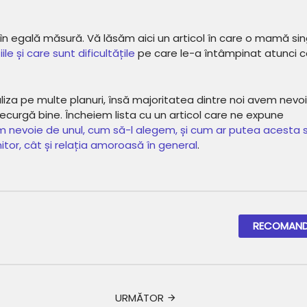
r în egală măsură. Vă lăsăm aici un articol în care o mamă sin
le și care sunt dificultățile
pe care le-a întâmpinat atunci 
iza pe multe planuri, însă majoritatea dintre noi avem nevo
decurgă bine. Încheiem lista cu un articol care ne expune
m nevoie de unul, cum să-l alegem, și cum ar putea acesta 
or, cât și relația amoroasă în general
.
RECOMAND
URMĂTOR