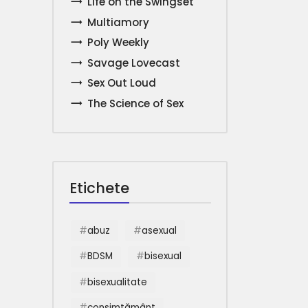
Life on the Swingset
Multiamory
Poly Weekly
Savage Lovecast
Sex Out Loud
The Science of Sex
Etichete
abuz
asexual
BDSM
bisexual
bisexualitate
consimțământ