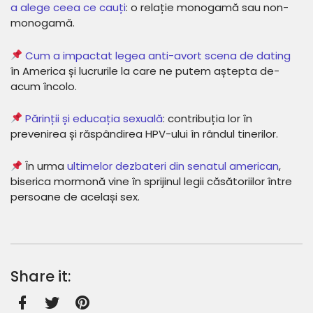
a alege ceea ce cauți
: o relație monogamă sau non-
monogamă.
Cum a impactat legea anti-avort scena de dating
în America și lucrurile la care ne putem aștepta de-
acum încolo.
Părinții și educația sexuală
: contribuția lor în
prevenirea și răspândirea HPV-ului în rândul tinerilor.
În urma
ultimelor dezbateri din senatul american
,
biserica mormonă vine în sprijinul legii căsătoriilor între
persoane de același sex.
Share it: