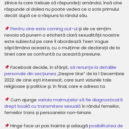
zilnice la care trebuie să răspundeți amândoi, însă cine
răspunde al doilea nu poate vedea ce a scris primului
decât după ce a răspuns la rândul său.
Pentru cine este coming out-ul
și de ce simțim
nevoia să punem o etichetă clară sexualității noastre
este subiectul pe care îl abordează Teen Vogue
săptămâna aceasta, cu o mulțime de declarații de la
tineri care se confruntă cu această presiune.
Facebook decide, în sfârșit,
să renunțe la detaliile
personale din secțiunea
„Despre tine” de la 1 Decembrie
2022: de cine ești interesat, care sunt viziunile tale
religioase și politice și, în final, care e adresa ta.
Cum ajunge
variola maimuțelor să fie diagnosticată
drept boală cu transmitere sexuală
în rândul femeilor,
femeilor trans și persoanelor non-binare.
Hinge face un pas înainte și adaugă
posibilitatea de