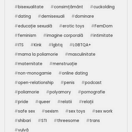
bisexualitate
consimțământ
cuckolding
dating
demisexuali
dominare
educație sexuală
erotic toys
FemDom
feminism
imagine corporală
intimitate
ITS
Kink
lgbtq
LGBTQA+
mama la poliamorie
masculinitate
maternitate
menstruație
non-monogamie
online dating
open-relationship
penis
podcast
poliamorie
polyamory
pornografie
pride
queer
relatii
relații
safe sex
sexism
sex toys
sex work
shibari
STI
threesome
trans
vulvă