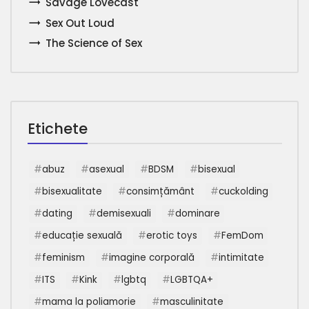
Savage Lovecast
Sex Out Loud
The Science of Sex
Etichete
abuz
asexual
BDSM
bisexual
bisexualitate
consimțământ
cuckolding
dating
demisexuali
dominare
educație sexuală
erotic toys
FemDom
feminism
imagine corporală
intimitate
ITS
Kink
lgbtq
LGBTQA+
mama la poliamorie
masculinitate