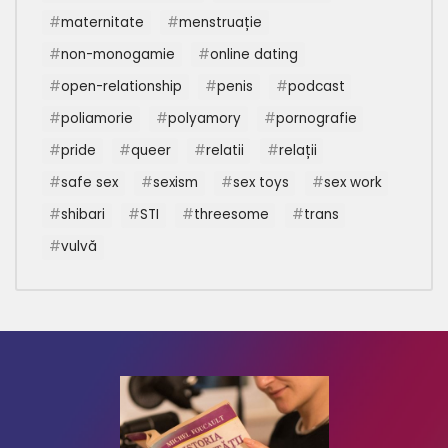
maternitate
menstruație
non-monogamie
online dating
open-relationship
penis
podcast
poliamorie
polyamory
pornografie
pride
queer
relatii
relații
safe sex
sexism
sex toys
sex work
shibari
STI
threesome
trans
vulvă