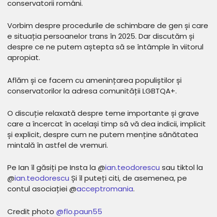
conservatorii români.
Vorbim despre procedurile de schimbare de gen și care
e situația persoanelor trans în 2025. Dar discutăm și
despre ce ne putem aștepta să se întâmple în viitorul
apropiat.
Aflăm și ce facem cu amenințarea populiștilor și
conservatorilor la adresa comunității LGBTQA+.
O discuție relaxată despre teme importante și grave
care a încercat în același timp să vă dea indicii, implicit
și explicit, despre cum ne putem menține sănătatea
mintală în astfel de vremuri.
Pe Ian îl găsiți pe Insta la @
⁠ian.teodorescu⁠
sau tiktol la
@
⁠ian.teodorescu⁠
Și îl puteți citi, de asemenea, pe
contul asociației @
⁠acceptromania⁠
.
Credit photo
@flo.paun55