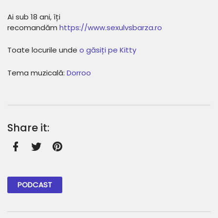
Ai sub 18 ani, îți
recomandăm
⁠⁠⁠⁠⁠⁠⁠https://www.sexulvsbarza.ro⁠⁠⁠⁠⁠⁠⁠
Toate locurile unde ⁠⁠⁠⁠⁠
⁠⁠o găsiți pe Kitty⁠⁠⁠⁠⁠⁠⁠
Tema muzicală:
⁠⁠⁠⁠⁠⁠⁠Dorroo⁠
Share it:
Facebook
Twitter
Pinterest
PODCAST