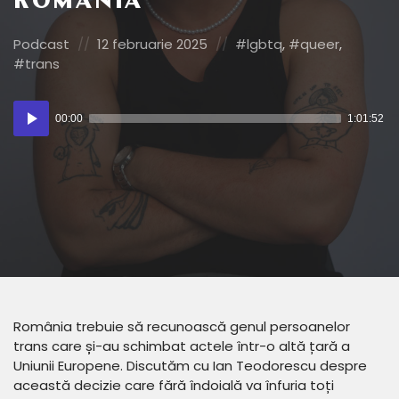
ROMÂNIA
Posted
Posted
Posted
Podcast
12 februarie 2025
lgbtq
,
queer
,
in:
on
in:
trans
Player
00:00
1:01:52
audio
România trebuie să recunoască genul persoanelor
trans care și-au schimbat actele într-o altă țară a
Uniunii Europene. Discutăm cu Ian Teodorescu despre
această decizie care fără îndoială va înfuria toți