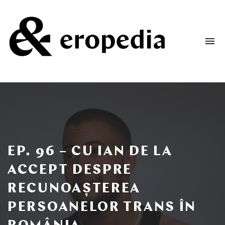
To
na
Un
podcast
despre
dorință
și
iubire
EP. 96 – CU IAN DE LA
ACCEPT DESPRE
RECUNOAȘTEREA
PERSOANELOR TRANS ÎN