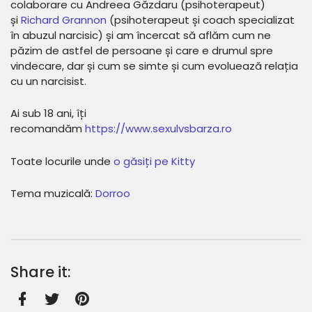
colaborare cu Andreea Găzdaru (psihoterapeut)
și
Richard Grannon
(psihoterapeut și coach specializat
în abuzul narcisic) și am încercat să aflăm cum ne
păzim de astfel de persoane și care e drumul spre
vindecare, dar și cum se simte și cum evoluează relația
cu un narcisist.
Ai sub 18 ani, îți
recomandăm
https://www.sexulvsbarza.ro
Toate locurile unde
o găsiți pe Kitty
Tema muzicală:
Dorroo
Share it: