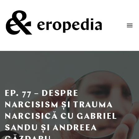
To
na
Un
podcast
despre
dorință
și
iubire
EP. 77 – DESPRE
NARCISISM ȘI TRAUMA
NARCISICĂ CU GABRIEL
SANDU ȘI ANDREEA