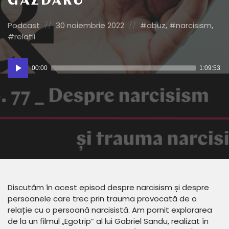
GĂZDARU
Posted
Posted
Posted
Podcast
30 noiembrie 2022
abuz
,
narcisism
,
in:
on
in:
relatii
Player
00:00
1:09:53
audio
Discutăm în acest episod despre narcisism și despre
persoanele care trec prin trauma provocată de o
relație cu o persoană narcisistă. Am pornit explorarea
de la un filmul „Egotrip” al lui Gabriel Sandu, realizat în