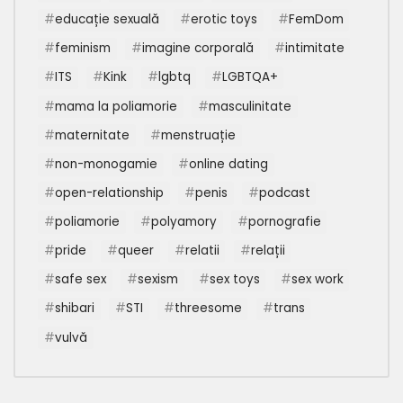
educație sexuală
erotic toys
FemDom
feminism
imagine corporală
intimitate
ITS
Kink
lgbtq
LGBTQA+
mama la poliamorie
masculinitate
maternitate
menstruație
non-monogamie
online dating
open-relationship
penis
podcast
poliamorie
polyamory
pornografie
pride
queer
relatii
relații
safe sex
sexism
sex toys
sex work
shibari
STI
threesome
trans
vulvă