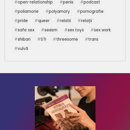
open-relationship
penis
podcast
poliamorie
polyamory
pornografie
pride
queer
relatii
relații
safe sex
sexism
sex toys
sex work
shibari
STI
threesome
trans
vulvă