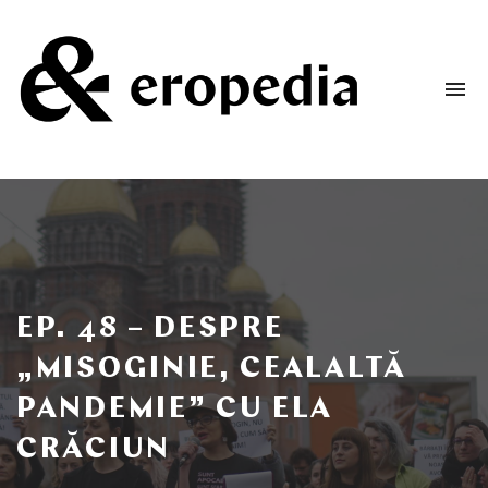
To
na
Un
podcast
despre
dorință
și
iubire
EP. 48 – DESPRE
„MISOGINIE, CEALALTĂ
PANDEMIE” CU ELA
CRĂCIUN