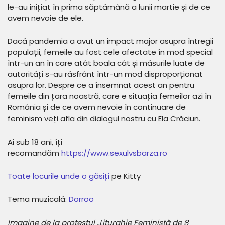
le-au inițiat în prima săptămână a lunii martie și de ce
avem nevoie de ele.
Dacă pandemia a avut un impact major asupra întregii
populații, femeile au fost cele afectate în mod special
într-un an în care atât boala cât și măsurile luate de
autorități s-au răsfrânt într-un mod disproporționat
asupra lor. Despre ce a însemnat acest an pentru
femeile din țara noastră, care e situația femeilor azi în
România și de ce avem nevoie în continuare de
feminism veți afla din dialogul nostru cu Ela Crăciun.
Ai sub 18 ani, îți
recomandăm
https://www.sexulvsbarza.ro
Toate locurile unde o găsiți
pe Kitty
Tema muzicală:
Dorroo
Imagine de la protestul „Liturghie Feministă de 8