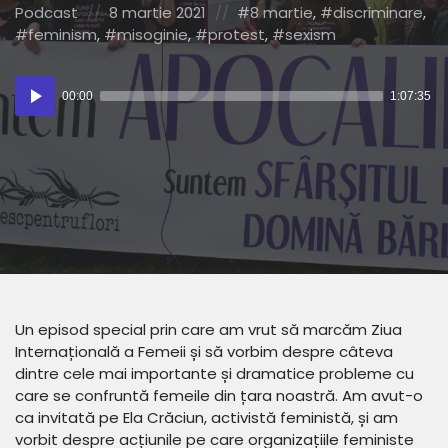
Posted
Posted
Posted
Podcast
8 martie 2021
8 martie
,
discriminare
,
in:
on
in:
feminism
,
misoginie
,
protest
,
sexism
Player
00:00
1:07:35
audio
Un episod special prin care am vrut să marcăm Ziua
Internațională a Femeii și să vorbim despre câteva
dintre cele mai importante și dramatice probleme cu
care se confruntă femeile din țara noastră. Am avut-o
ca invitată pe Ela Crăciun, activistă feministă, și am
vorbit despre acțiunile pe care organizațiile feministe