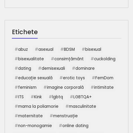
Etichete
abuz
asexual
BDSM
bisexual
bisexualitate
consimțământ
cuckolding
dating
demisexuali
dominare
educație sexuală
erotic toys
FemDom
feminism
imagine corporală
intimitate
ITS
Kink
lgbtq
LGBTQA+
mama la poliamorie
masculinitate
maternitate
menstruație
non-monogamie
online dating