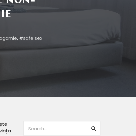
E NON-
IE
ogamie
,
safe sex
Caută:
ește
Caută
viața