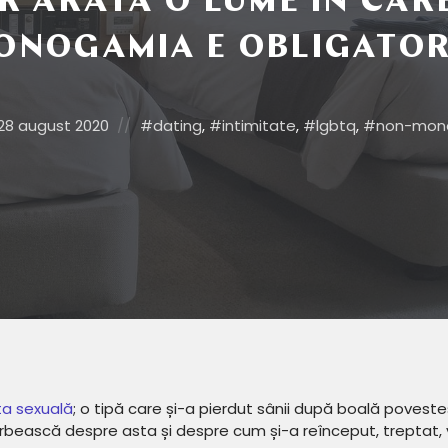
R ARĂTA O LUME ÎN CAR
ONOGAMIA E OBLIGATOR
Posted
Posted
28 august 2020
dating
,
intimitate
,
lgbtq
,
non-mon
on
in:
ța sexuală
; o tipă care și-a pierdut sânii după boală povest
rbească despre asta și despre cum și-a reînceput, treptat, 