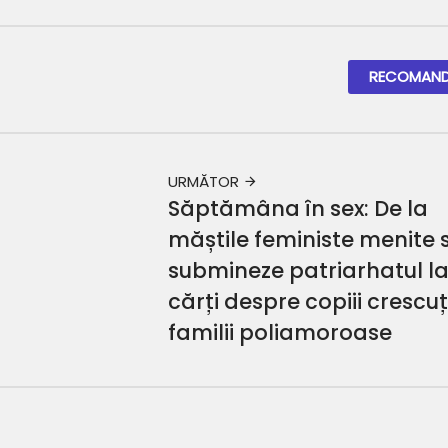
RECOMAND
URMĂTOR
Săptămâna în sex: De la
măștile feministe menite 
submineze patriarhatul l
cărți despre copiii crescuți
familii poliamoroase