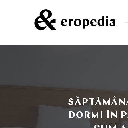
Un
podcast
despre
dorință
și
iubire
SĂPTĂMÂNA 
DORMI ÎN P