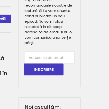
recomandările noastre de
lectură. Și te vom anunța
când publicăm un nou
ĂRI
episod. Nu vom folosi
niciodată în alt scop
adresa ta de email și nu o
vom comunica unor terțe
părți.
Subscribtion
să
Email
a
 în
Noi ascultăm: