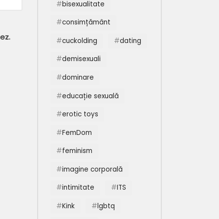
bisexualitate
consimțământ
ez.
cuckolding
dating
demisexuali
dominare
educație sexuală
erotic toys
FemDom
feminism
imagine corporală
intimitate
ITS
Kink
lgbtq