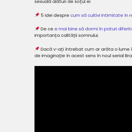
sexuală alături de soțul ei
5 idei despre
cum să cultivi intimitate în 
De ce
e mai bine să dormi în paturi diferit
importanța calității somnului.
Dacă v-ați întrebat cum ar arăta o lume î
de imaginație în acest sens în noul serial Br