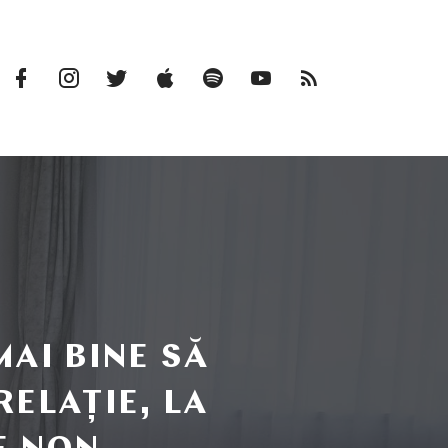
Facebook
Instagram
Twitter
iTunes
Spotify
Youtube
RSS
Profile
Feed
MAI BINE SĂ
RELAȚIE, LA