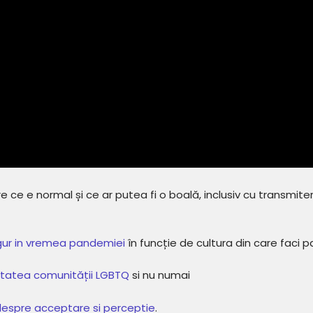
 ce e normal și ce ar putea fi o boală, inclusiv cu transmite
igur in vremea pandemiei
în funcție de cultura din care faci p
tatea comunității LGBTQ
si nu numai
despre acceptare si perceptie
.