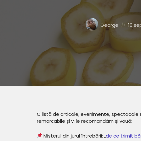
Posted
Poste
George
10 se
by:
on
O listă de articole, evenimente, spectacole 
remarcabile și vi le recomandăm și vouă:
Misterul din jurul întrebării: „
de ce trimit bă