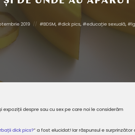
ȘI DE UNDE AU APĂRUT
d
Posted
ptembrie 2019
BDSM
,
dick pics
,
educație sexuală
,
l
in:
și expoziții despre sau cu sex pe care noi le considerăm
rbații dick pics?
” a fost elucidat! Iar răspunsul e surprinzător