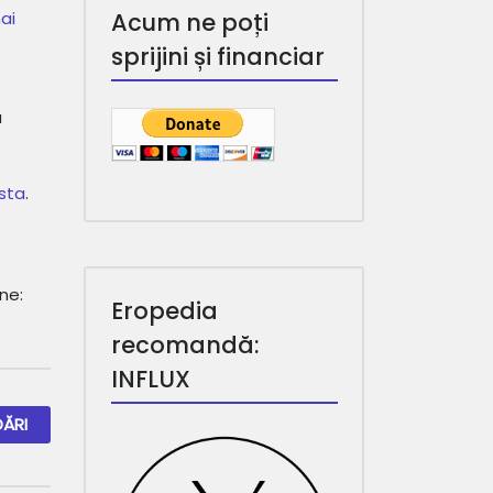
ai
Acum ne poți
sprijini și financiar
ă
asta
.
ine:
Eropedia
recomandă:
INFLUX
ĂRI