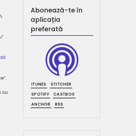
Abonează-te în
n,
aplicația
preferată
u”
idă
ce”.
ITUNES
STITCHER
s cu
SPOTIFY
CASTBOX
ANCHOR
RSS