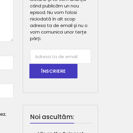
când publicăm un nou
episod. Nu vom folosi
niciodată în alt scop
adresa ta de email și nu o
vom comunica unor terțe
părți.
Subscribtion
Email
ez.
Noi ascultăm: