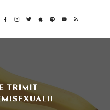
Facebook
Instagram
Twitter
iTunes
Spotify
Youtube
RSS
Profile
Feed
E TRIMIT
EMISEXUALII