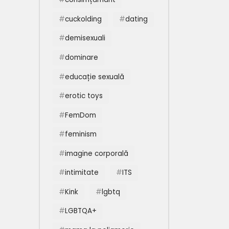
cuckolding
dating
demisexuali
dominare
educație sexuală
erotic toys
FemDom
feminism
imagine corporală
intimitate
ITS
Kink
lgbtq
LGBTQA+