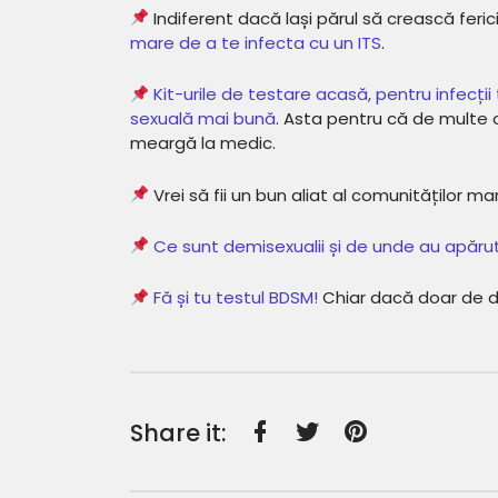
Indiferent dacă lași părul să crească fericit,
mare de a te infecta cu un ITS
.
Kit-urile de testare acasă, pentru infecții
sexuală mai bună
. Asta pentru că de multe o
meargă la medic.
Vrei să fii un bun aliat al comunităților m
Ce sunt demisexualii și de unde au apărut
Fă și tu testul BDSM!
Chiar dacă doar de dist
Share it:
Facebook
Twitter
Pinterest