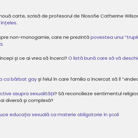
nouă carte, scrisă de profesorul de filosofie Catherine Wilso
înțeles
.
despre non-monogamie, care ne prezintă
povestea unui “trupl
ia
.
cepi și ce ai vrea să încerci?
O listă bună care să vă desch
lap ca bărbat gay
și felul în care familia a încercat să îl “vinde
ive asupra sexualității
? Să reconcilieze sentimentul religio
mai diversă și complexă?
ce educația sexuală ca materie obligatorie în școli