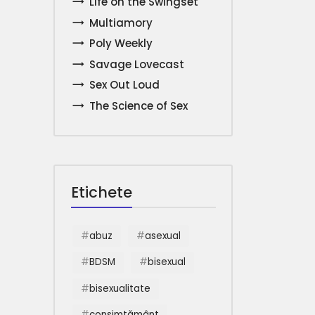
Life on the Swingset
Multiamory
Poly Weekly
Savage Lovecast
Sex Out Loud
The Science of Sex
Etichete
abuz
asexual
BDSM
bisexual
bisexualitate
consimțământ