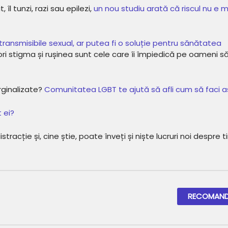
 îl tunzi, razi sau epilezi,
un nou studiu arată că riscul nu e m
 transmisibile sexual, ar putea fi o soluție pentru sănătatea
ri stigma și rușinea sunt cele care îi împiedică pe oameni s
arginalizate?
Comunitatea LGBT te ajută să afli cum să faci 
 ei?
racție și, cine știe, poate înveți și niște lucruri noi despre t
RECOMAND