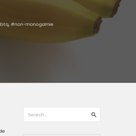
gbtq
,
non-monogamie
Caută:
Caută
 de