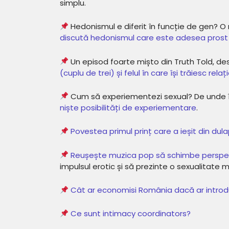
simplu.
Hedonismul e diferit în funcție de gen? O 
discută hedonismul care este adesea prost 
Un episod foarte mișto din Truth Told, 
(cuplu de trei) și felul în care își trăiesc relaț
Cum să experiementezi sexual? De unde în
niște posibilități de experiementare
.
Povestea primul prinț care a ieșit din du
Reușește muzica pop să schimbe perspect
impulsul erotic și să prezinte o sexualitate 
Cât ar economisi România dacă ar introdu
Ce sunt intimacy coordinators?