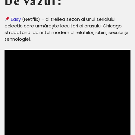
De văzut:
Easy
(Netflix) – al treilea sezon al unui serialului
eclectic care urmărește locuitori ai orașului Chicago
străbătând labirintul modern al relațiilor, iubirii, sexului și
tehnologiei.