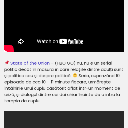
State of the Union
– (HBO GO) nu, nu e un serial
politic decât în măsura în care relațiile dintre adulți sunt
și politice sau și despre politică.
Seria, cuprinzând 10
episoade de cca 10 – 11 minute fiecare, urmărește
întâlnirile unui cuplu căsătorit aflat într-un moment de
criză, și dialogul dintre cei doi chiar înainte de a intra la
terapia de cuplu.