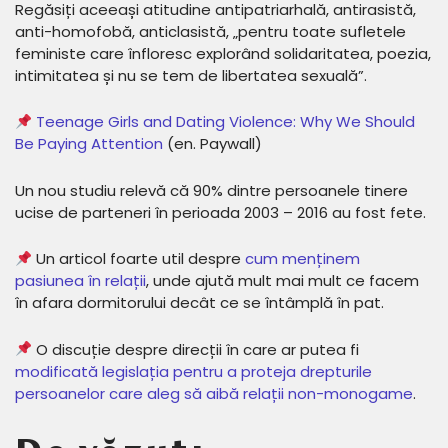
Regăsiți aceeași atitudine antipatriarhală, antirasistă,
anti-homofobă, anticlasistă, „pentru toate sufletele
feministe care înfloresc explorând solidaritatea, poezia,
intimitatea și nu se tem de libertatea sexuală”.
Teenage Girls and Dating Violence: Why We Should
Be Paying Attention
(en. Paywall)
Un nou studiu relevă că 90% dintre persoanele tinere
ucise de parteneri în perioada 2003 – 2016 au fost fete.
Un articol foarte util despre
cum menținem
pasiunea în relații
, unde ajută mult mai mult ce facem
în afara dormitorului decât ce se întâmplă în pat.
O discuție despre direcții în care ar putea fi
modificată legislația pentru a proteja drepturile
persoanelor care aleg să aibă relații non-monogame
.