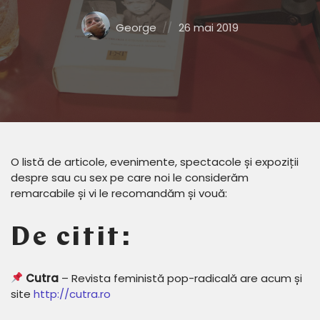
Posted
Posted
George
26 mai 2019
by:
on
O listă de articole, evenimente, spectacole și expoziții
despre sau cu sex pe care noi le considerăm
remarcabile și vi le recomandăm și vouă:
De citit:
Cutra
– Revista feministă pop-radicală are acum și
site
http://cutra.ro