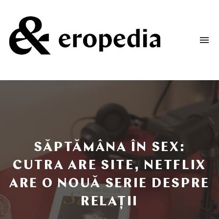
To
na
Un
podcast
despre
dorință
și
iubire
SĂPTĂMÂNA ÎN SEX:
CUTRA ARE SITE, NETFLIX
ARE O NOUĂ SERIE DESPRE
RELAȚII