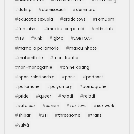
bisexualitate
consimțământ
cuckolding
dating
demisexuali
dominare
educație sexuală
erotic toys
FemDom
feminism
imagine corporală
intimitate
ITS
Kink
lgbtq
LGBTQA+
mama la poliamorie
masculinitate
maternitate
menstruație
non-monogamie
online dating
open-relationship
penis
podcast
poliamorie
polyamory
pornografie
pride
queer
relatii
relații
safe sex
sexism
sex toys
sex work
shibari
STI
threesome
trans
vulvă