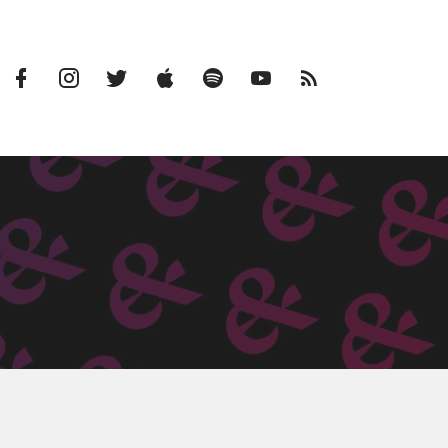
Facebook
Instagram
Twitter
iTunes
Spotify
Youtube
RSS
Profile
Feed