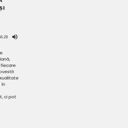
Ă
ȘI
56:28
se
iană,
fiecare
ovestit
xualitate
 în
, ci pot