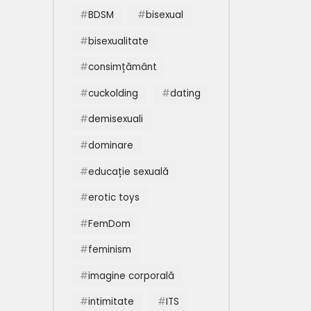
BDSM
bisexual
bisexualitate
consimțământ
cuckolding
dating
demisexuali
dominare
educație sexuală
erotic toys
FemDom
feminism
imagine corporală
intimitate
ITS