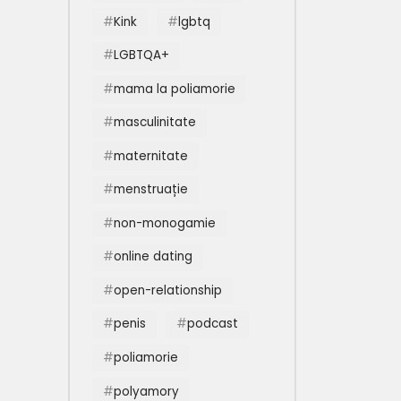
Kink
lgbtq
LGBTQA+
mama la poliamorie
masculinitate
maternitate
menstruație
non-monogamie
online dating
open-relationship
penis
podcast
poliamorie
polyamory