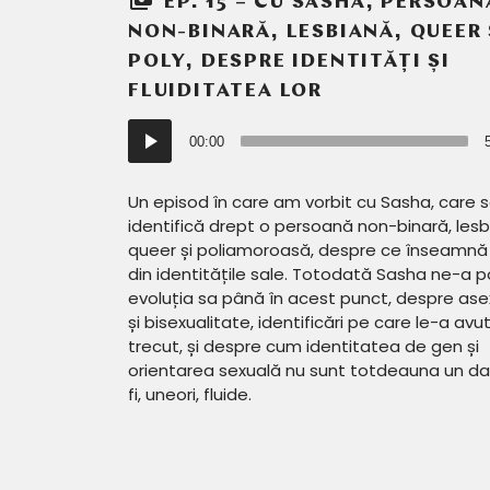
EP. 15 – CU SASHA, PERSOAN
NON-BINARĂ, LESBIANĂ, QUEER 
POLY, DESPRE IDENTITĂȚI ȘI
FLUIDITATEA LOR
Player
00:00
audio
Un episod în care am vorbit cu Sasha, care 
identifică drept o persoană non-binară, lesb
queer și poliamoroasă, despre ce înseamnă 
din identitățile sale. Totodată Sasha ne-a p
evoluția sa până în acest punct, despre ase
și bisexualitate, identificări pe care le-a avut
trecut, și despre cum identitatea de gen și
orientarea sexuală nu sunt totdeauna un dat
fi, uneori, fluide.