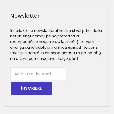
Newsletter
Înscrie-te la newsletterul nostru și vei primi de la
noi un singur email pe săptămână cu
recomandările noastre de lectură. Și te vom
anunța când publicăm un nou episod. Nu vom
folosi niciodată în alt scop adresa ta de email și
nu o vom comunica unor terțe părți.
Subscribtion
Email