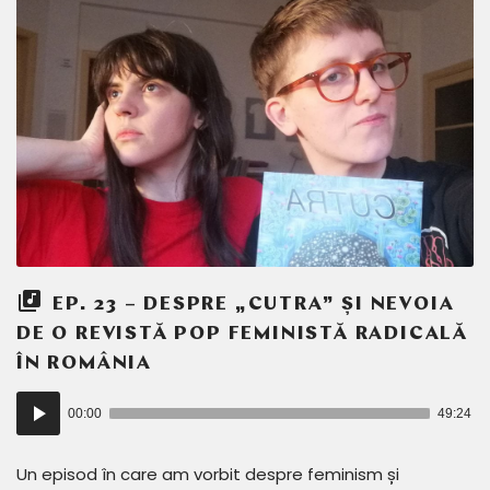
EP. 23 – DESPRE „CUTRA” ȘI NEVOIA
DE O REVISTĂ POP FEMINISTĂ RADICALĂ
ÎN ROMÂNIA
Player
00:00
49:24
audio
Un episod în care am vorbit despre feminism și