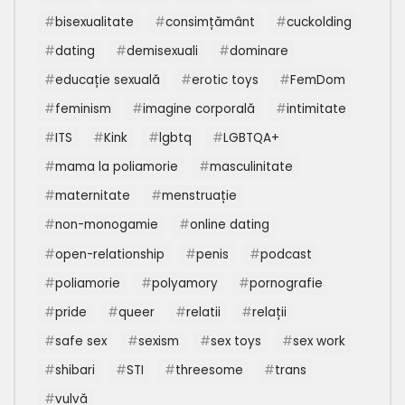
bisexualitate
consimțământ
cuckolding
dating
demisexuali
dominare
educație sexuală
erotic toys
FemDom
feminism
imagine corporală
intimitate
ITS
Kink
lgbtq
LGBTQA+
mama la poliamorie
masculinitate
maternitate
menstruație
non-monogamie
online dating
open-relationship
penis
podcast
poliamorie
polyamory
pornografie
pride
queer
relatii
relații
safe sex
sexism
sex toys
sex work
shibari
STI
threesome
trans
vulvă