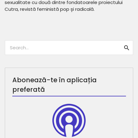
sexualitate cu două dintre fondatoarele proiectului
Cutra, revistă feministă pop și radicală.
Caută:
Caut
Abonează-te în aplicația
preferată