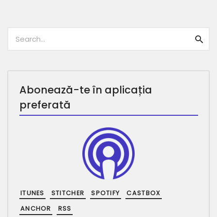
Caută:
Caut
Abonează-te în aplicația
preferată
ITUNES
STITCHER
SPOTIFY
CASTBOX
ANCHOR
RSS