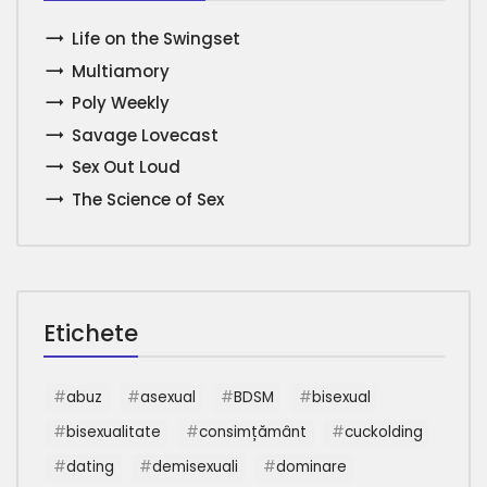
Life on the Swingset
Multiamory
Poly Weekly
Savage Lovecast
Sex Out Loud
The Science of Sex
Etichete
abuz
asexual
BDSM
bisexual
bisexualitate
consimțământ
cuckolding
dating
demisexuali
dominare