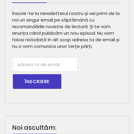
Înscrie-te la newsletterul nostru și vei primi de la
noi un singur email pe săptămână cu
recomandările noastre de lectură. Și te vom
anunța când publicăm un nou episod. Nu vom
folosi niciodată în alt scop adresa ta de email și
nu o vom comunica unor terțe părți.
Subscribtion
Email
Noi ascultăm: