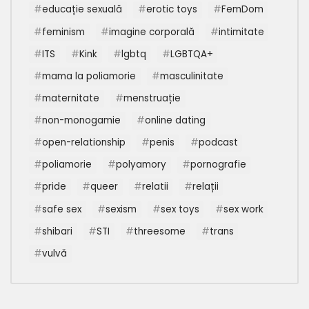
educație sexuală
erotic toys
FemDom
feminism
imagine corporală
intimitate
ITS
Kink
lgbtq
LGBTQA+
mama la poliamorie
masculinitate
maternitate
menstruație
non-monogamie
online dating
open-relationship
penis
podcast
poliamorie
polyamory
pornografie
pride
queer
relatii
relații
safe sex
sexism
sex toys
sex work
shibari
STI
threesome
trans
vulvă